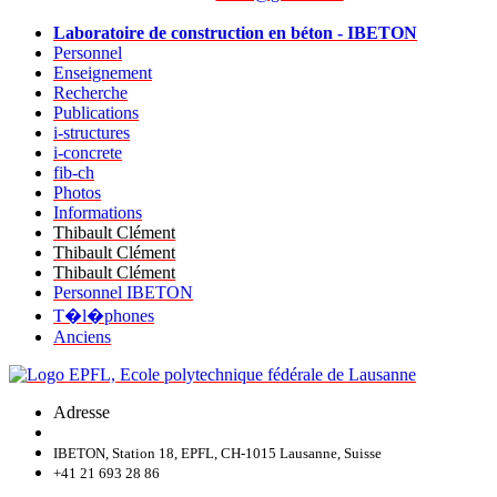
Laboratoire de construction en béton - IBETON
Personnel
Enseignement
Recherche
Publications
i-structures
i-concrete
fib-ch
Photos
Informations
Thibault Clément
Thibault Clément
Thibault Clément
Personnel IBETON
T�l�phones
Anciens
Adresse
IBETON, Station 18, EPFL, CH-1015 Lausanne, Suisse
+41 21 693 28 86