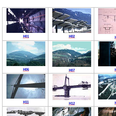
H01
H02
H06
H07
H11
H12