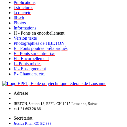
Publications
i-structures
i-concrete
fib-ch
Photos
Informations
H - Ponts en encorbellement
Version texte
Photographies de l'IBETON
E - Ponts poutres préfabriqués
F - Ponts sur cintre fixe
H - Encorbellement
I - Ponts mixtes
K - Enseignement
P - Chantiers, etc.
Adresse
IBETON, Station 18, EPFL, CH-1015 Lausanne, Suisse
+41 21 693 28 86
Secrétariat
Jessica Ritzi
,
GC B2 383