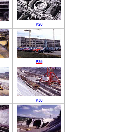
P20
P25
P30