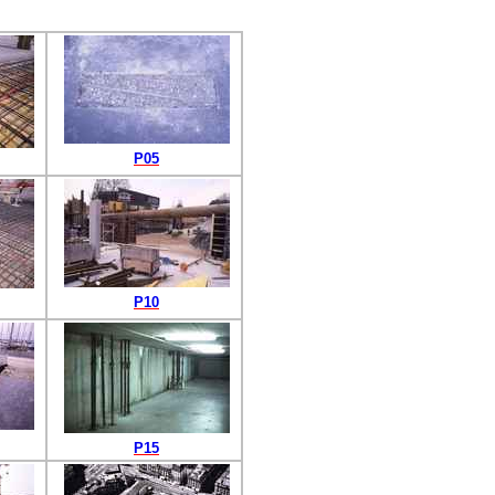
P05
P10
P15