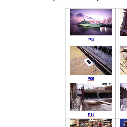
P01
P06
P11